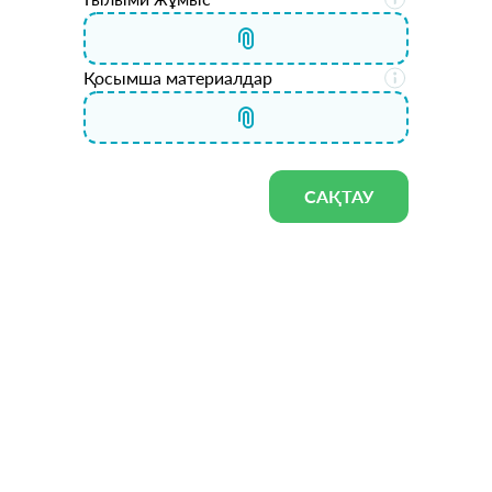
Қосымша материалдар
САҚТАУ