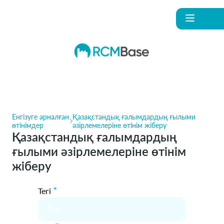
Енгізуге арналған
Қазақстандық ғалымдардың ғылыми
өтінімдер
әзірлемелеріне өтінім жіберу
Қазақстандық ғалымдардың
ғылыми әзірлемелеріне өтінім
жіберу
*
Тегі