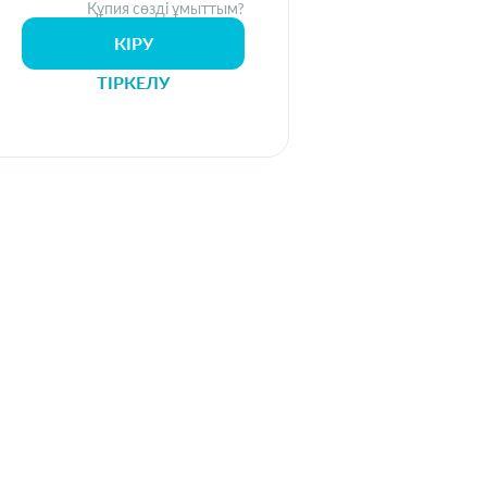
Құпия сөзді ұмыттым?
КІРУ
ТІРКЕЛУ