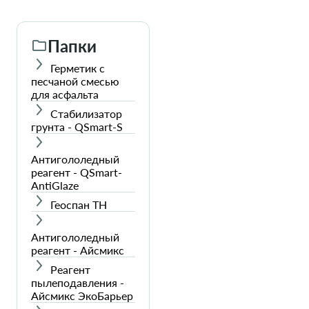
Папки
Герметик с
песчаной смесью
для асфальта
Cтабилизатор
грунта - QSmart-S
Антигололедный
реагент - QSmart-
AntiGlaze
Геоспан ТН
Антигололедный
реагент - Айсмикс
Реагент
пылеподавления -
Айсмикс ЭкоБарьер